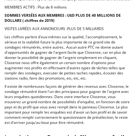
MEMBRES ACTIFS : Plus de 8 millions
SOMMES VERSÉES AUX MEMBRES : U$D PLUS DE 40 MILLIONS DE
DOLLARS ( chiffres de 2019)
VISITES LIVRÉES AUX ANNONCEURS :PLUS DE 5 MILLIARDS
Les chiffres parlent d'eux-mêmes sur la qualité, l'accomplissement, le
sérieux et la stabilité future la plus importante de ce grand site de
sondages rémunérés, entre autres.. Aucun autre PTC ne donne autant
d'opportunités de gagner de l'argent facile que Clixsense, car en plus de
donner la possibilité de gagner de l'argent simplement en cliquant,
Clixsense nous offre également un certain nombre d'options pour
augmenter nos profits en effectuant d'autres types de tâches telles que
remplir des sondages, executer de petites taches rapides, écouter des
stations radio, faire des promotions, etc, etc, etc.
Il existe de nombreuses façons de générer des revenus avec Clixsense, le
sondage rémunéré étant l'un des principaux pour gagner de l'argent avec
leurs enquêtes quotidiennes. Dans votre interface Clixsense, vous
trouverez un grand nombre de possibilités d'enquête, en fonction de votre
pays et du profil que vous avez rempli dans le panneau Clixsense. Le plus
important pour remplir les enquêtes est d'avoir un bon profil et de savoir
comment remplir correctement le questionnaire de présélection, le reste
est d'arriver jusqu'au bout pour être rémunéré.